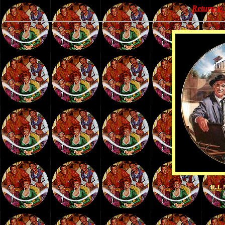
Return t
R.J.